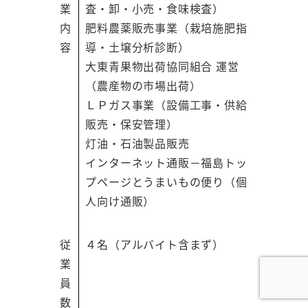
業
査・卸・小売・食味検査）
内
肥料農薬販売事業（栽培施肥指
容
導・土壌分析診断）
大東青果物出荷協同組合 運営
（農産物の市場出荷）
ＬＰガス事業（設備工事・供給
販売・保安管理）
灯油・石油製品販売
インターネット通販－福島トッ
プページとうまいもの便り（個
人向け通販）
従
４名（アルバイト含まず）
業
員
数