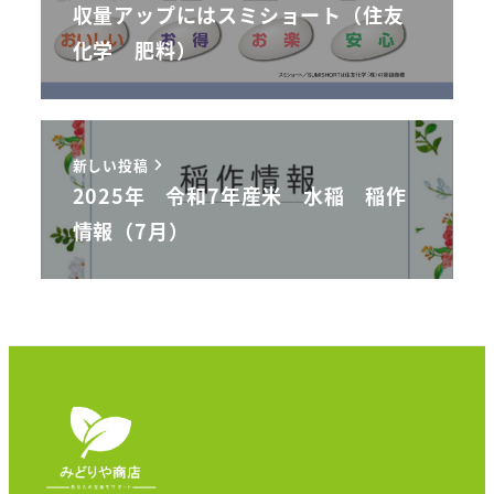
収量アップにはスミショート（住友
化学 肥料）
新しい投稿
2025年 令和7年産米 水稲 稲作
情報（7月）