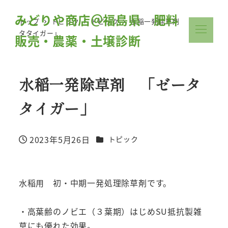
みどりや商店＠福島県 肥料
トップ
トピック
トピック
水稲一発除草剤 「ゼー
タタイガー」
販売・農薬・土壌診断
水稲一発除草剤 「ゼータ
タイガー」
2023年5月26日
カテゴリー
トピック
投稿日
水稲用 初・中期一発処理除草剤です。
・高葉齢のノビエ（３葉期）はじめSU抵抗製雑
草にも優れた効果。