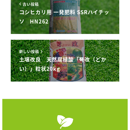
古い投稿
コシヒカリ用 一発肥料 SSRハイチッ
ソ HN262
新しい投稿
土壌改良 天然腐植酸「弩改（どか
い）」粒状20kg