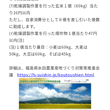
(ｱ)乾燥調製作業を行った玄米１俵（60kg）当た
り16円以内
ただし、自家消費分として８俵を差し引いた俵数
に助成します。
(ｲ)乾燥調製作業を行った畑作物１俵当たり47円
以内(注)
(注)１俵当たり量目：小麦は60kg、大麦は
50kg、大豆は60kg、そばは45kg
詳細は、福島県水田農業産地づくり対策等推進会
議
https://fs-suishin.jp/koutoushien.html