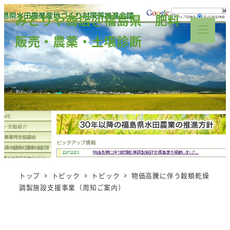
みどりや商店＠福島県 肥料
販売・農薬・土壌診断
トップ
トピック
トピック
物価高騰に伴う穀類乾燥
調製施設支援事業（周知ご案内）